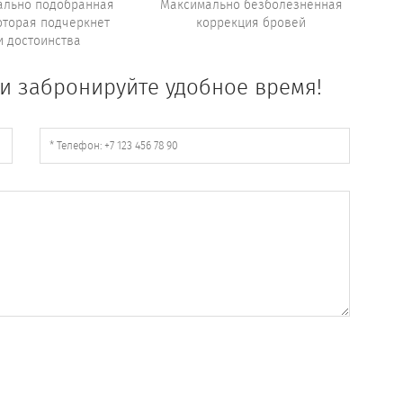
ально подобранная
Максимально безболезненная
оторая подчеркнет
коррекция бровей
 достоинства
и забронируйте удобное время!