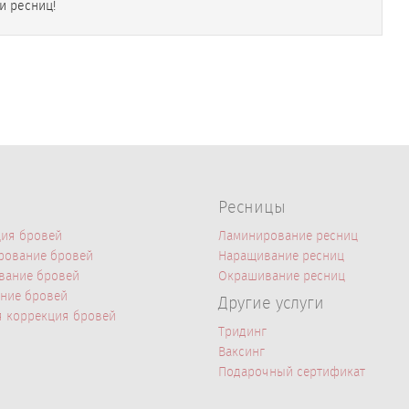
и ресниц!
Ресницы
ия бровей
Ламинирование ресниц
рование бровей
Наращивание ресниц
вание бровей
Окрашивание ресниц
ние бровей
Другие услуги
 коррекция бровей
Тридинг
Ваксинг
Подарочный сертификат