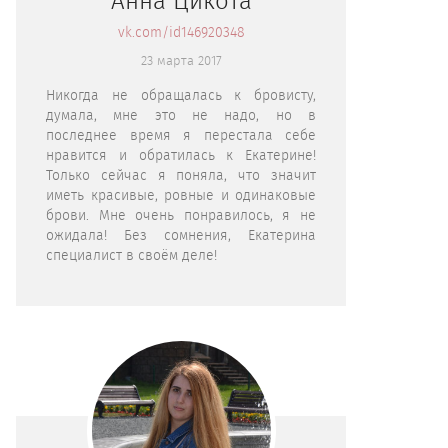
Анна Цикота
vk.com/id146920348
23 марта 2017
Никогда не обращалась к бровисту,
думала, мне это не надо, но в
последнее время я перестала себе
нравится и обратилась к Екатерине!
Только сейчас я поняла, что значит
иметь красивые, ровные и одинаковые
брови. Мне очень понравилось, я не
ожидала! Без сомнения, Екатерина
специалист в своём деле!