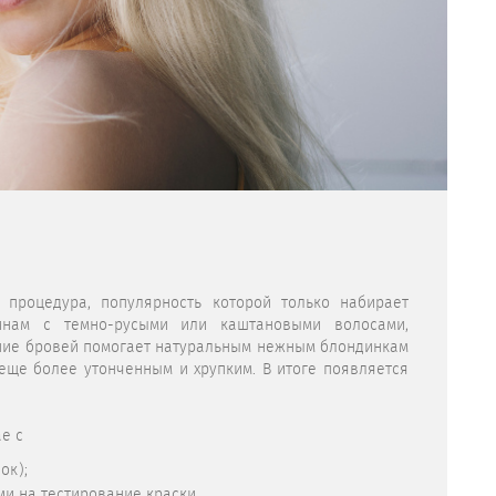
процедура, популярность которой только набирает
инам с темно-русыми или каштановыми волосами,
ние бровей помогает натуральным нежным блондинкам
еще более утонченным и хрупким. В итоге появляется
е с
ок);
 на тестирование краски.